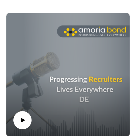
den ersten Wochen des Trainings bis hin zu den
lebensverändernden Erfolgsgeschichten unserer Recruiter und
Recruiterinnen.
Wir möchten euch zeigen, wie und warum die Entscheidung,
in der Personalberatung zu arbeiten, die beste für euer Leben
und eure Karriere sein könnte!
In Folge 2 unseres deutschsprachigen Progressing Recruiters
Lives Everywhere-Podcasts sprechen unsere Recruiting-
Profis Pierluigi Gaeta und Jana Strobl über ihren Alltag bei
Amoria Bond.
Diese Folge ist genau das Richtige für alle, die sich für eine
Karriere im Recruiting interessieren und wissen wollen, wie
ein typischer Tag bei einem Personalberater aussieht: Von den
Aufgaben, die jeden Tag anfallen, über die besonderen, nicht
so alltäglichen Dinge bis hin zu den Vorteilen, die sie
regelmäßig genießen.